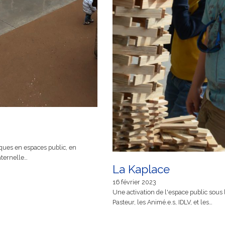
sques en espaces public, en
aternelle…
La Kaplace
16 février 2023
Une activation de l'espace public sous 
Pasteur, les Animé.e.s, IDLV, et les…