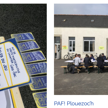
PAF! Plouezoc’h